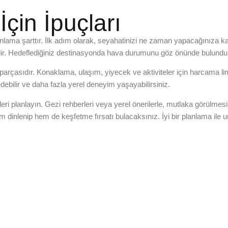
İçin İpuçları
lama şarttır. İlk adım olarak, seyahatinizi ne zaman yapacağınıza kara
lir. Hedeflediğiniz destinasyonda hava durumunu göz önünde bulundurar
parçasıdır. Konaklama, ulaşım, yiyecek ve aktiviteler için harcama limitle
ebilir ve daha fazla yerel deneyim yaşayabilirsiniz.
eleri planlayın. Gezi rehberleri veya yerel önerilerle, mutlaka görülm
em dinlenip hem de keşfetme fırsatı bulacaksınız. İyi bir planlama ile unu