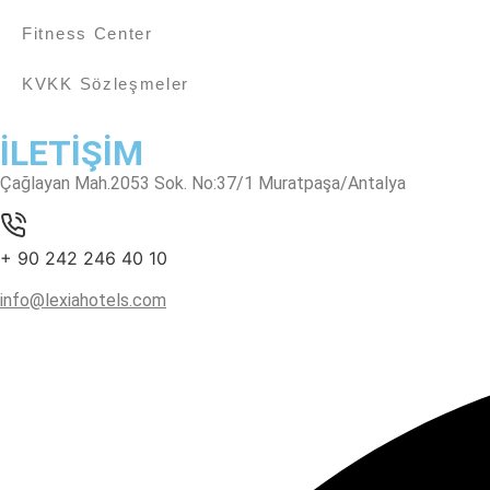
Fitness Center
KVKK Sözleşmeler
İLETİŞİM
Çağlayan Mah.2053 Sok. No:37/1 Muratpaşa/Antalya
+ 90 242 246 40 10
info@lexiahotels.com