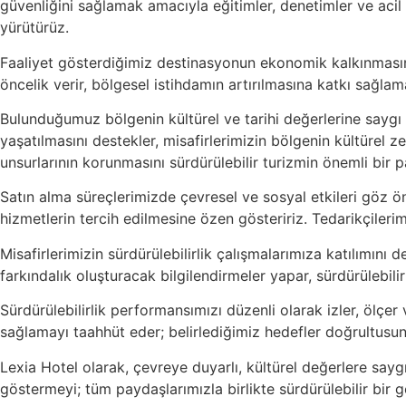
güvenliğini sağlamak amacıyla eğitimler, denetimler ve acil d
yürütürüz.
Faaliyet gösterdiğimiz destinasyonun ekonomik kalkınmasına
öncelik verir, bölgesel istihdamın artırılmasına katkı sağlam
Bulunduğumuz bölgenin kültürel ve tarihi değerlerine saygı 
yaşatılmasını destekler, misafirlerimizin bölgenin kültürel z
unsurlarının korunmasını sürdürülebilir turizmin önemli bir p
Satın alma süreçlerimizde çevresel ve sosyal etkileri göz ö
hizmetlerin tercih edilmesine özen gösteririz. Tedarikçilerim
Misafirlerimizin sürdürülebilirlik çalışmalarımıza katılımını
farkındalık oluşturacak bilgilendirmeler yapar, sürdürülebili
Sürdürülebilirlik performansımızı düzenli olarak izler, ölçer 
sağlamayı taahhüt eder; belirlediğimiz hedefler doğrultusund
Lexia Hotel olarak, çevreye duyarlı, kültürel değerlere saygı
göstermeyi; tüm paydaşlarımızla birlikte sürdürülebilir bir 