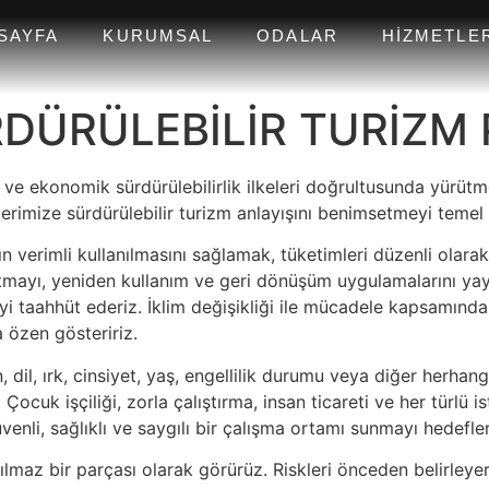
SAYFA
KURUMSAL
ODALAR
HIZMETLE
DÜRÜLEBİLİR TURİZM 
rel ve ekonomik sürdürülebilirlik ilkeleri doğrultusunda yürü
rlerimize sürdürülebilir turizm anlayışını benimsetmeyi tem
rın verimli kullanılmasını sağlamak, tüketimleri düzenli ola
mayı, yeniden kullanım ve geri dönüşüm uygulamalarını yaygı
eyi taahhüt ederiz. İklim değişikliği ile mücadele kapsamın
a özen gösteririz.
dil, ırk, cinsiyet, yaş, engellilik durumu veya diğer herhangi b
ocuk işçiliği, zorla çalıştırma, insan ticareti ve her türlü ist
üvenli, sağlıklı ve saygılı bir çalışma ortamı sunmayı hedefler
lmaz bir parçası olarak görürüz. Riskleri önceden belirleyerek