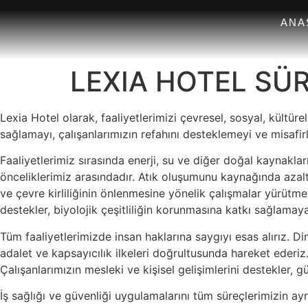
ANA
LEXIA HOTEL SÜR
Lexia Hotel olarak, faaliyetlerimizi çevresel, sosyal, kültü
sağlamayı, çalışanlarımızın refahını desteklemeyi ve misafi
Faaliyetlerimiz sırasında enerji, su ve diğer doğal kaynakla
önceliklerimiz arasındadır. Atık oluşumunu kaynağında azalt
ve çevre kirliliğinin önlenmesine yönelik çalışmalar yürütm
destekler, biyolojik çeşitliliğin korunmasına katkı sağlamay
Tüm faaliyetlerimizde insan haklarına saygıyı esas alırız. Din, 
adalet ve kapsayıcılık ilkeleri doğrultusunda hareket ederiz. Ç
Çalışanlarımızın mesleki ve kişisel gelişimlerini destekler, g
İş sağlığı ve güvenliği uygulamalarını tüm süreçlerimizin ayrı