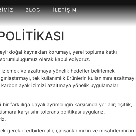
RIMIZ
BLOG
İLETIŞIM
POLİTİKASI
tmeyi; doğal kaynakları korumayı, yerel topluma katkı
el sorumluluğumuz olarak kabul ediyoruz.
rak izlemek ve azaltmaya yönelik hedefler belirlemek
nlaştırmayı, tek kullanımlık ürünlerin kullanımını azaltmayı
da karbon ayak izimizi azaltmaya yönelik uygulamaları
ir farklılığa dayalı ayrımcılığın karşısında yer alır; eşitlik,
ismara karşı sıfır tolerans politikası uygularız.
iz.
 gerekli tedbirleri alır, çalışanlarımızın ve misafirlerimizin