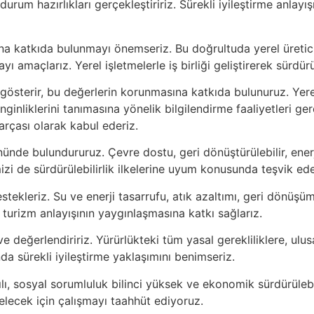
urum hazırlıkları gerçekleştiririz. Sürekli iyileştirme anlayı
 katkıda bulunmayı önemseriz. Bu doğrultuda yerel üreticile
ayı amaçlarız. Yerel işletmelerle iş birliği geliştirerek sürd
gösterir, bu değerlerin korunmasına katkıda bulunuruz. Yerel
enginliklerini tanımasına yönelik bilgilendirme faaliyetleri 
arçası olarak kabul ederiz.
nünde bulundururuz. Çevre dostu, geri dönüştürülebilir, ene
izi de sürdürülebilirlik ilkelerine uyum konusunda teşvik ede
 destekleriz. Su ve enerji tasarrufu, atık azaltımı, geri dön
r turizm anlayışının yaygınlaşmasına katkı sağlarız.
ve değerlendiririz. Yürürlükteki tüm yasal gerekliliklere, ulus
a sürekli iyileştirme yaklaşımını benimseriz.
lı, sosyal sorumluluk bilinci yüksek ve ekonomik sürdürülebili
gelecek için çalışmayı taahhüt ediyoruz.