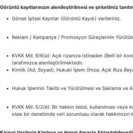
Görüntü kayıtlarınızın alenileştirilmesi ve şirketimiz tanıt
Görsel İşitsel Kayıtlar
(Görüntü Kaydı)
verileriniz.
Reklam / Kampanya / Promosyon Süreçlerinin Yürütül
KVKK Md. 9/6(a): Açık rızanıza
istinaden
(Belli bir ko
tarafımızca alenileştirilmektedir.
Kimlik
(Ad, Soyad),
Hukuki İşlem
(İmza, Açık Rıza Bey
Hukuk İşlerinin Takibi ve Yürütülmesi ve Saklama ve Ar
KVKK Md. 5/2(e): Bir hakkın tesisi, kullanılması veya 
olası bir denetimde veri sorumlusu olarak hakkımızın 
Kişisel Verilerin Kimlere ve Hangi Amaçla Aktarılabileceği