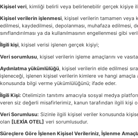
Kişisel veri
, kimliği belirli veya belirlenebilir gerçek kişiye il
Kişisel verilerin işlenmesi
, kişisel verilerin tamamen veya
edilmesi, kaydedilmesi, depolanması, muhafaza edilmesi, deği
sınıflandırılması ya da kullanılmasının engellenmesi gibi veril
İlgili kişi
, kişisel verisi işlenen gerçek kişiyi;
Veri sorumlusu
, kişisel verilerin işleme amaçlarını ve vası
Aydınlatma yükümlülüğü
, kişisel verilerin elde edilmesi sı
işleneceği, işlenen kişisel verilerin kimlere ve hangi amaçl
konusunda bilgi verme yükümlülüğünü; ifade eder.
İlgili Kişi:
Otelimizin tanıtımı amacıyla sosyal medya platfo
veren siz değerli misafirlerimiz, kanun tarafından ilgili kişi
Veri Sorumlusu:
Sizinle ilgili kişisel veriler konusunda kiş
olan
[
LEXİA OTEL
]
veri sorumlusudur.
Süreçlere Göre İşlenen Kişisel Verileriniz, İşlenme Amaçl