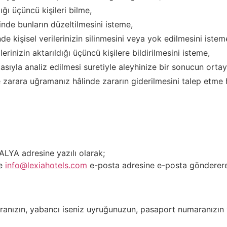
ığı üçüncü kişileri bilme,
linde bunların düzeltilmesini isteme,
e kişisel verilerinizin silinmesini veya yok edilmesini istem
ilerinizin aktarıldığı üçüncü kişilere bildirilmesini isteme,
tasıyla analiz edilmesi suretiyle aleyhinize bir sonucun orta
e zarara uğramanız hâlinde zararın giderilmesini talep etme ha
LYA adresine yazılı olarak;
de
info@lexiahotels.com
e-posta adresine e-posta göndererek
aranızın, yabancı iseniz uyruğunuzun, pasaport numaranızın