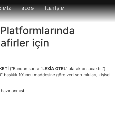
RIMIZ
BLOG
İLETIŞIM
 Platformlarında
firler için
KETİ
(“Bundan sonra
“LEXİA OTEL”
olarak anılacaktır.”)
” başlıklı 10’uncu maddesine göre veri sorumluları, kişisel
 hazırlanmıştır.