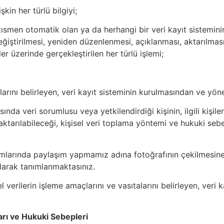
işkin her türlü bilgiyi;
 kısmen otomatik olan ya da herhangi bir veri kayıt sistemin
ştirilmesi, yeniden düzenlenmesi, açıklanması, aktarılması, d
er üzerinde gerçekleştirilen her türlü işlemi;
talarını belirleyen, veri kayıt sisteminin kurulmasından ve y
rasında veri sorumlusu veya yetkilendirdiği kişinin, ilgili kişi
a aktarılabileceği, kişisel veri toplama yöntemi ve hukuki se
rmlarında paylaşım yapmamız adına fotoğrafının çekilmesin
 olarak tanımlanmaktasınız.
isel verilerin işleme amaçlarını ve vasıtalarını belirleyen, v
arı ve Hukuki Sebepleri