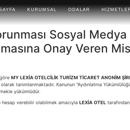
SAYFA
KURUMSAL
ODALAR
HIZMETLE
 Korunması Sosyal Medya
ılmasına Onay Veren Misa
) göre
MY LEXİA OTELCİLİK TURİZM TİCARET ANONİM ŞİR
lusu olarak tanımlanmaktadır. Kanunun “Aydınlatma Yükümlülüğü
dirmekle yükümlüdür.
hesap verebilir olabilmek amacıyla
LEXİA OTEL
tarafından