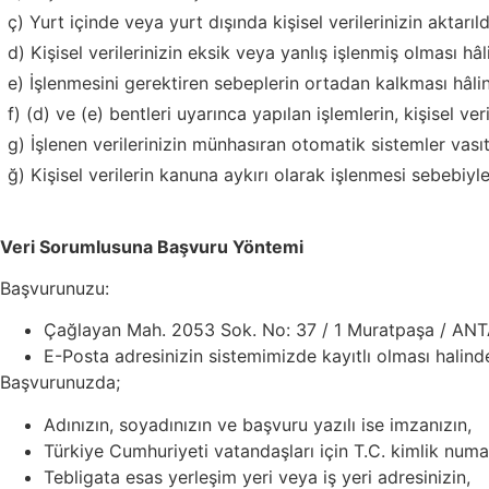
ç) Yurt içinde veya yurt dışında kişisel verilerinizin aktarıld
d) Kişisel verilerinizin eksik veya yanlış işlenmiş olması hâ
e) İşlenmesini gerektiren sebeplerin ortadan kalkması hâlind
f) (d) ve (e) bentleri uyarınca yapılan işlemlerin, kişisel ver
g) İşlenen verilerinizin münhasıran otomatik sistemler vası
ğ) Kişisel verilerin kanuna aykırı olarak işlenmesi sebebiyl
Veri Sorumlusuna Başvuru Yöntemi
Başvurunuzu:
Çağlayan Mah. 2053 Sok. No: 37 / 1 Muratpaşa / ANTA
E-Posta adresinizin sistemimizde kayıtlı olması halin
Başvurunuzda;
Adınızın, soyadınızın ve başvuru yazılı ise imzanızın,
Türkiye Cumhuriyeti vatandaşları için T.C. kimlik num
Tebligata esas yerleşim yeri veya iş yeri adresinizin,